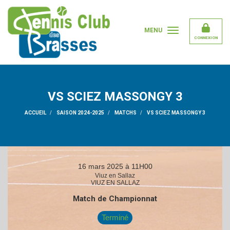
Panneau de gestion des cookies
MENU
CONNEXION
VS SCIEZ MASSONGY 3
ACCUEIL
SAISON 2024-2025
MATCHS
VS SCIEZ MASSONGY 3
16 mars 2025 à 11H00
Viuz en Sallaz
VIUZ EN SALLAZ
Match de Championnat
Terminé